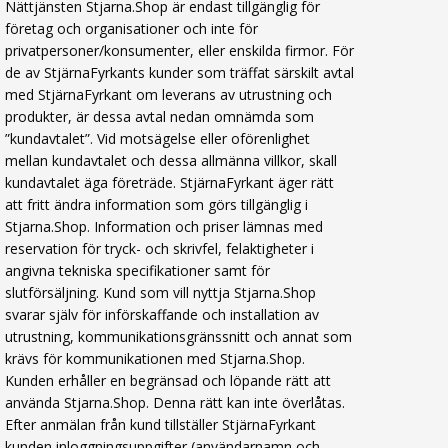
Nättjänsten Stjarna.Shop är endast tillgänglig för
företag och organisationer och inte för
privatpersoner/konsumenter, eller enskilda firmor. För
de av StjärnaFyrkants kunder som träffat särskilt avtal
med StjärnaFyrkant om leverans av utrustning och
produkter, är dessa avtal nedan omnämda som
”kundavtalet”. Vid motsägelse eller oförenlighet
mellan kundavtalet och dessa allmänna villkor, skall
kundavtalet äga företräde. StjärnaFyrkant äger rätt
att fritt ändra information som görs tillgänglig i
Stjarna.Shop. Information och priser lämnas med
reservation för tryck- och skrivfel, felaktigheter i
angivna tekniska specifikationer samt för
slutförsäljning. Kund som vill nyttja Stjarna.Shop
svarar själv för införskaffande och installation av
utrustning, kommunikationsgränssnitt och annat som
krävs för kommunikationen med Stjarna.Shop.
Kunden erhåller en begränsad och löpande rätt att
använda Stjarna.Shop. Denna rätt kan inte överlåtas.
Efter anmälan från kund tillställer StjärnaFyrkant
kunden inloggningsuppgifter (användarnamn och