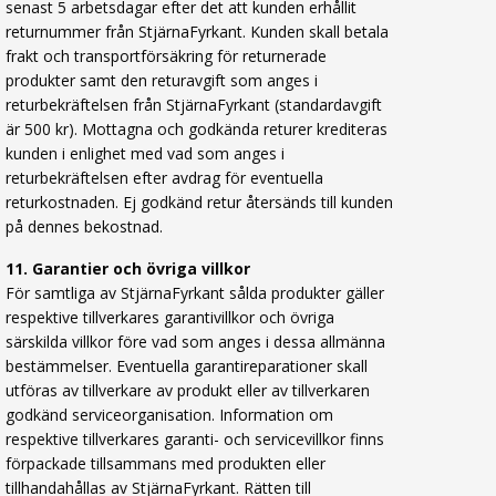
senast 5 arbetsdagar efter det att kunden erhållit
returnummer från StjärnaFyrkant. Kunden skall betala
frakt och transportförsäkring för returnerade
produkter samt den returavgift som anges i
returbekräftelsen från StjärnaFyrkant (standardavgift
är 500 kr). Mottagna och godkända returer krediteras
kunden i enlighet med vad som anges i
returbekräftelsen efter avdrag för eventuella
returkostnaden. Ej godkänd retur återsänds till kunden
på dennes bekostnad.
11. Garantier och övriga villkor
För samtliga av StjärnaFyrkant sålda produkter gäller
respektive tillverkares garantivillkor och övriga
särskilda villkor före vad som anges i dessa allmänna
bestämmelser. Eventuella garantireparationer skall
utföras av tillverkare av produkt eller av tillverkaren
godkänd serviceorganisation. Information om
respektive tillverkares garanti- och servicevillkor finns
förpackade tillsammans med produkten eller
tillhandahållas av StjärnaFyrkant. Rätten till