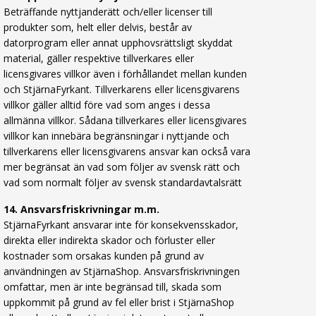
Beträffande nyttjanderätt och/eller licenser till
produkter som, helt eller delvis, består av
datorprogram eller annat upphovsrättsligt skyddat
material, gäller respektive tillverkares eller
licensgivares villkor även i förhållandet mellan kunden
och StjärnaFyrkant. Tillverkarens eller licensgivarens
villkor gäller alltid före vad som anges i dessa
allmänna villkor. Sådana tillverkares eller licensgivares
villkor kan innebära begränsningar i nyttjande och
tillverkarens eller licensgivarens ansvar kan också vara
mer begränsat än vad som följer av svensk rätt och
vad som normalt följer av svensk standardavtalsrätt
14. Ansvarsfriskrivningar m.m.
StjärnaFyrkant ansvarar inte för konsekvensskador,
direkta eller indirekta skador och förluster eller
kostnader som orsakas kunden på grund av
användningen av StjärnaShop. Ansvarsfriskrivningen
omfattar, men är inte begränsad till, skada som
uppkommit på grund av fel eller brist i StjärnaShop