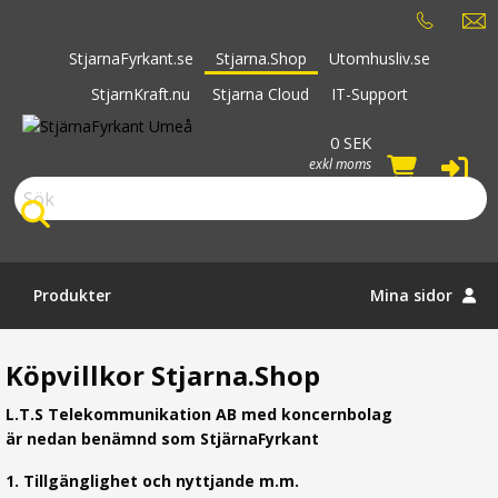
StjarnaFyrkant.se
Stjarna.Shop
Utomhusliv.se
StjarnKraft.nu
Stjarna Cloud
IT-Support
0 SEK
exkl moms
Sök
Produkter
Mina sidor
Köpvillkor Stjarna.Shop
L.T.S Telekommunikation AB med koncernbolag
är nedan benämnd som StjärnaFyrkant
1. Tillgänglighet och nyttjande m.m.