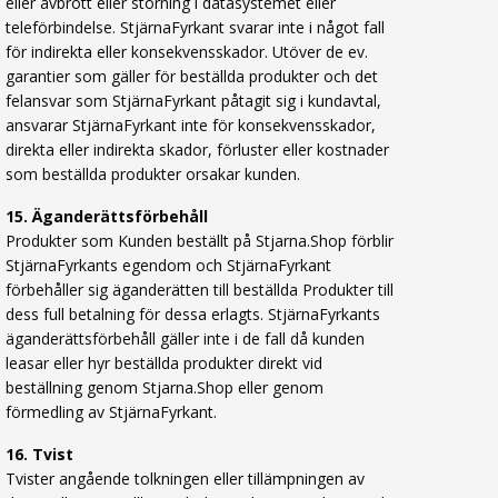
eller avbrott eller störning i datasystemet eller
teleförbindelse. StjärnaFyrkant svarar inte i något fall
för indirekta eller konsekvensskador. Utöver de ev.
garantier som gäller för beställda produkter och det
felansvar som StjärnaFyrkant påtagit sig i kundavtal,
ansvarar StjärnaFyrkant inte för konsekvensskador,
direkta eller indirekta skador, förluster eller kostnader
som beställda produkter orsakar kunden.
15. Äganderättsförbehåll
Produkter som Kunden beställt på Stjarna.Shop förblir
StjärnaFyrkants egendom och StjärnaFyrkant
förbehåller sig äganderätten till beställda Produkter till
dess full betalning för dessa erlagts. StjärnaFyrkants
äganderättsförbehåll gäller inte i de fall då kunden
leasar eller hyr beställda produkter direkt vid
beställning genom Stjarna.Shop eller genom
förmedling av StjärnaFyrkant.
16. Tvist
Tvister angående tolkningen eller tillämpningen av