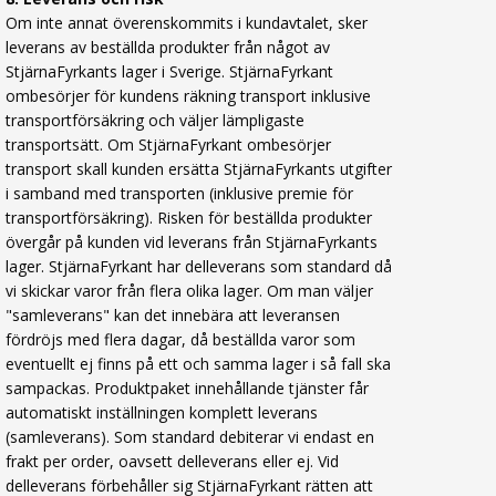
Om inte annat överenskommits i kundavtalet, sker
leverans av beställda produkter från något av
StjärnaFyrkants lager i Sverige. StjärnaFyrkant
ombesörjer för kundens räkning transport inklusive
transportförsäkring och väljer lämpligaste
transportsätt. Om StjärnaFyrkant ombesörjer
transport skall kunden ersätta StjärnaFyrkants utgifter
i samband med transporten (inklusive premie för
transportförsäkring). Risken för beställda produkter
övergår på kunden vid leverans från StjärnaFyrkants
lager. StjärnaFyrkant har delleverans som standard då
vi skickar varor från flera olika lager. Om man väljer
"samleverans" kan det innebära att leveransen
fördröjs med flera dagar, då beställda varor som
eventuellt ej finns på ett och samma lager i så fall ska
sampackas. Produktpaket innehållande tjänster får
automatiskt inställningen komplett leverans
(samleverans). Som standard debiterar vi endast en
frakt per order, oavsett delleverans eller ej. Vid
delleverans förbehåller sig StjärnaFyrkant rätten att