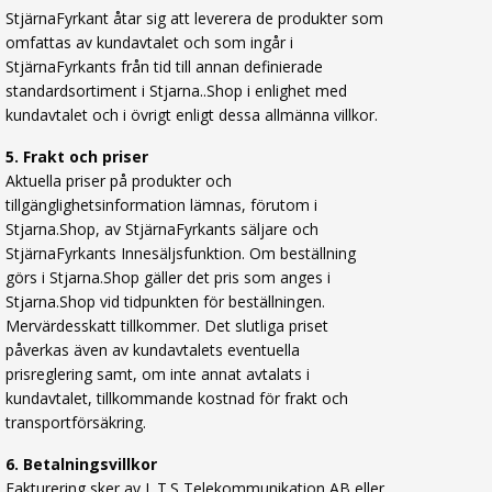
StjärnaFyrkant åtar sig att leverera de produkter som
omfattas av kundavtalet och som ingår i
StjärnaFyrkants från tid till annan definierade
standardsortiment i Stjarna..Shop i enlighet med
kundavtalet och i övrigt enligt dessa allmänna villkor.
5. Frakt och priser
Aktuella priser på produkter och
tillgänglighetsinformation lämnas, förutom i
Stjarna.Shop, av StjärnaFyrkants säljare och
StjärnaFyrkants Innesäljsfunktion. Om beställning
görs i Stjarna.Shop gäller det pris som anges i
Stjarna.Shop vid tidpunkten för beställningen.
Mervärdesskatt tillkommer. Det slutliga priset
påverkas även av kundavtalets eventuella
prisreglering samt, om inte annat avtalats i
kundavtalet, tillkommande kostnad för frakt och
transportförsäkring.
6. Betalningsvillkor
Fakturering sker av L.T.S Telekommunikation AB eller