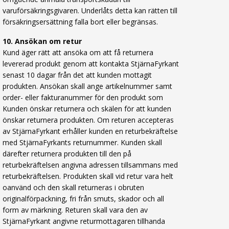
varuförsäkringsgivaren. Underlåts detta kan rätten till
försäkringsersättning falla bort eller begränsas.
10. Ansökan om retur
Kund äger rätt att ansöka om att få returnera
levererad produkt genom att kontakta StjärnaFyrkant
senast 10 dagar från det att kunden mottagit
produkten. Ansökan skall ange artikelnummer samt
order- eller fakturanummer för den produkt som
Kunden önskar returnera och skälen för att kunden
önskar returnera produkten. Om returen accepteras
av StjärnaFyrkant erhåller kunden en returbekräftelse
med StjärnaFyrkants returnummer. Kunden skall
därefter returnera produkten till den på
returbekräftelsen angivna adressen tillsammans med
returbekräftelsen. Produkten skall vid retur vara helt
oanvänd och den skall returneras i obruten
originalförpackning, fri från smuts, skador och all
form av märkning. Returen skall vara den av
StjärnaFyrkant angivne returmottagaren tillhanda