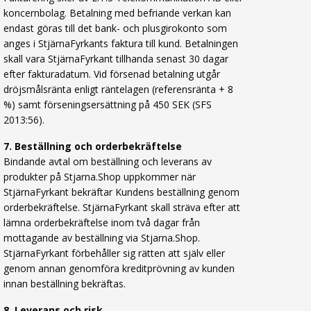
koncernbolag. Betalning med befriande verkan kan
endast göras till det bank- och plusgirokonto som
anges i StjärnaFyrkants faktura till kund. Betalningen
skall vara StjärnaFyrkant tillhanda senast 30 dagar
efter fakturadatum. Vid försenad betalning utgår
dröjsmålsränta enligt räntelagen (referensränta + 8
%) samt förseningsersättning på 450 SEK (SFS
2013:56).
7. Beställning och orderbekräftelse
Bindande avtal om beställning och leverans av
produkter på Stjarna.Shop uppkommer när
StjärnaFyrkant bekräftar Kundens beställning genom
orderbekräftelse. StjärnaFyrkant skall sträva efter att
lämna orderbekräftelse inom två dagar från
mottagande av beställning via Stjarna.Shop.
StjärnaFyrkant förbehåller sig rätten att själv eller
genom annan genomföra kreditprövning av kunden
innan beställning bekräftas.
8. Leverans och risk