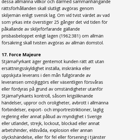
dessa allmänna villkor och därmed sammanhängande
rättsförhållanden skall slutligt avgöras genom
skiljemän enligt svensk lag. Om vid tvist värdet av vad
som yrkas inte överstiger 25 gånger det vid tiden för
påkallande av skiljeförfarande gällande
prisbasbeloppet enligt lagen (1962:381) om allmän
försäkring skall tvisten avgöras av allmän domstol.
17. Force Majeure
StjärnaFyrkant äger gentemot kunden rätt att utan
ersättningsskyldighet inställa, inskränka eller
uppskjuta leverans i den mån fullgörande av
leveransen omöjliggörs eller väsentligen försvåras
eller fördyras på grund av omständigheter utanför
StjärnaFyrkants kontroll, såsom krigsliknande
händelser, uppror och oroligheter, avbrott i allmänna
förbindelser, export- och importrestriktioner, laglig
reglering eller annat påbud av myndighet i Sverige
eller utlandet, strejk, lockout, blockad eller annat
arbetshinder, eldsvåda, explosion eller annan
olyckshändelse, eller för fel eller försening i tjänster