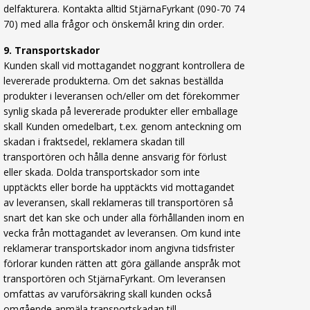
delfakturera. Kontakta alltid StjärnaFyrkant (090-70 74
70) med alla frågor och önskemål kring din order.
9. Transportskador
Kunden skall vid mottagandet noggrant kontrollera de
levererade produkterna. Om det saknas beställda
produkter i leveransen och/eller om det förekommer
synlig skada på levererade produkter eller emballage
skall Kunden omedelbart, t.ex. genom anteckning om
skadan i fraktsedel, reklamera skadan till
transportören och hålla denne ansvarig för förlust
eller skada. Dolda transportskador som inte
upptäckts eller borde ha upptäckts vid mottagandet
av leveransen, skall reklameras till transportören så
snart det kan ske och under alla förhållanden inom en
vecka från mottagandet av leveransen. Om kund inte
reklamerar transportskador inom angivna tidsfrister
förlorar kunden rätten att göra gällande anspråk mot
transportören och StjärnaFyrkant. Om leveransen
omfattas av varuförsäkring skall kunden också
omgående anmäla transportskadan till