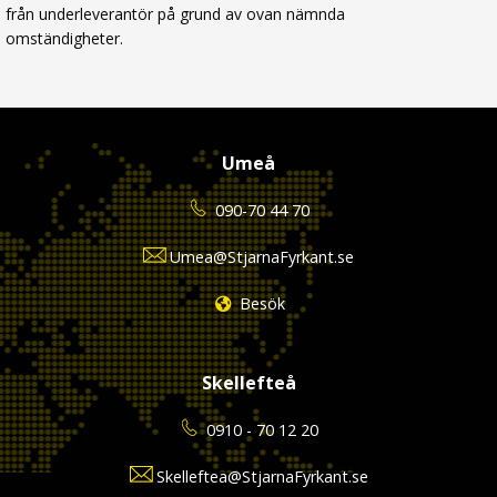
från underleverantör på grund av ovan nämnda
omständigheter.
Umeå
090-70 44 70
Umea@StjarnaFyrkant.se
Besök
Skellefteå
0910 - 70 12 20
Skelleftea@StjarnaFyrkant.se