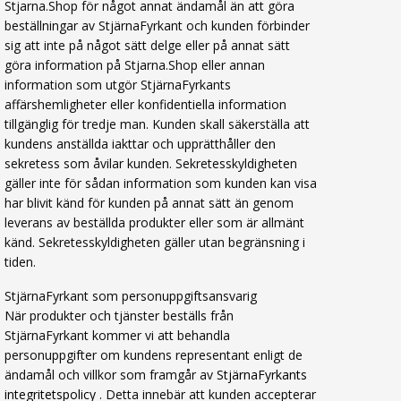
Stjarna.Shop för något annat ändamål än att göra
beställningar av StjärnaFyrkant och kunden förbinder
sig att inte på något sätt delge eller på annat sätt
göra information på Stjarna.Shop eller annan
information som utgör StjärnaFyrkants
affärshemligheter eller konfidentiella information
tillgänglig för tredje man. Kunden skall säkerställa att
kundens anställda iakttar och upprätthåller den
sekretess som åvilar kunden. Sekretesskyldigheten
gäller inte för sådan information som kunden kan visa
har blivit känd för kunden på annat sätt än genom
leverans av beställda produkter eller som är allmänt
känd. Sekretesskyldigheten gäller utan begränsning i
tiden.
StjärnaFyrkant som personuppgiftsansvarig
När produkter och tjänster beställs från
StjärnaFyrkant kommer vi att behandla
personuppgifter om kundens representant enligt de
ändamål och villkor som framgår av
StjärnaFyrkants
integritetspolicy
. Detta innebär att kunden accepterar