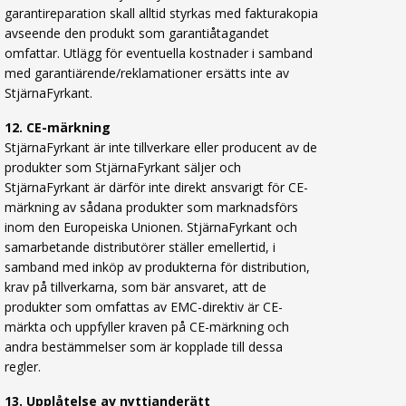
garantireparation skall alltid styrkas med fakturakopia
avseende den produkt som garantiåtagandet
omfattar. Utlägg för eventuella kostnader i samband
med garantiärende/reklamationer ersätts inte av
StjärnaFyrkant.
12. CE-märkning
StjärnaFyrkant är inte tillverkare eller producent av de
produkter som StjärnaFyrkant säljer och
StjärnaFyrkant är därför inte direkt ansvarigt för CE-
märkning av sådana produkter som marknadsförs
inom den Europeiska Unionen. StjärnaFyrkant och
samarbetande distributörer ställer emellertid, i
samband med inköp av produkterna för distribution,
krav på tillverkarna, som bär ansvaret, att de
produkter som omfattas av EMC-direktiv är CE-
märkta och uppfyller kraven på CE-märkning och
andra bestämmelser som är kopplade till dessa
regler.
13. Upplåtelse av nyttjanderätt